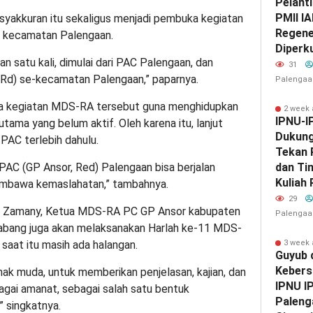
Pelant
PMII IA
yakkuran itu sekaligus menjadi pembuka kegiatan
Regene
 kecamatan Palengaan.
Diperk
an satu kali, dimulai dari PAC Palengaan, dan
31
, Rd) se-kecamatan Palengaan,” paparnya.
Palengaa
uka kegiatan MDS-RA tersebut guna menghidupkan
2 week
IPNU-I
rutama yang belum aktif. Oleh karena itu, lanjut
Dukun
 PAC terlebih dahulu.
Tekan 
 PAC (GP Ansor, Red) Palengaan bisa berjalan
dan Ti
Kuliah
membawa kemaslahatan,” tambahnya.
29
qih Zamany, Ketua MDS-RA PC GP Ansor kabupaten
Palengaa
bang juga akan melaksanakan Harlah ke-11 MDS-
 saat itu masih ada halangan.
3 week
Guyub 
Kebers
ak muda, untuk memberikan penjelasan, kajian, dan
IPNU I
gai amanat, sebagai salah satu bentuk
Paleng
 singkatnya.