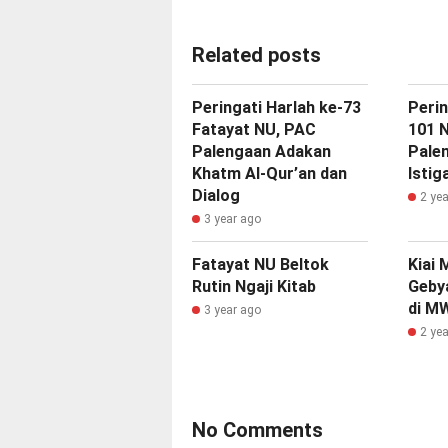
Related posts
Peringati Harlah ke-73
Perin
Fatayat NU, PAC
101 
Palengaan Adakan
Pale
Khatm Al-Qur’an dan
Isti
Dialog
2 ye
3 year ago
Fatayat NU Beltok
Kiai 
Rutin Ngaji Kitab
Gebya
di M
3 year ago
2 ye
No Comments