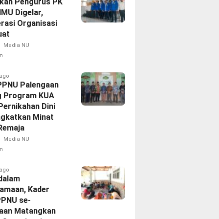
ikan Pengurus PK
IMU Digelar,
rasi Organisasi
uat
Media NU
n
 ago
PPNU Palengaan
g Program KUA
Pernikahan Dini
ngkatkan Minat
 Remaja
Media NU
n
 ago
dalam
amaan, Kader
PPNU se-
aan Matangkan