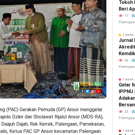
Tokoh 
Beri Ap
17
Palengaa
1 week
Jurnal
Akredit
Kemdik
26
Palengaa
1 week
‎Gelar 
IPPNU 
Adakan
Bersa
ng (PAC) Gerakan Pemuda (GP) Ansor menggelar
23
Majelis Dzikir dan Sholawat Rijalul Ansor (MDS-RA),
Palengaa
 Daajuh Dajah, Rek Kerrek, Palengaan, Pamekasan,
lis, Ketua PAC GP Ansor kecamatan Palengaan.
1 week