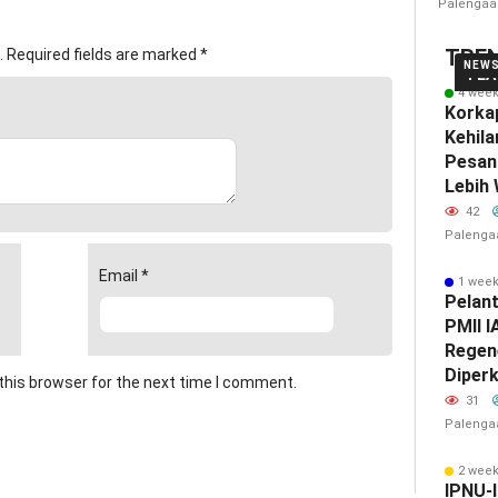
Palengaa
TRE
.
Required fields are marked
*
NEW
FEA
4 wee
Korka
Kehil
Pesan
Lebih 
42
Palenga
Email
*
1 wee
Pelan
PMII I
Regen
Diper
this browser for the next time I comment.
31
Palenga
2 wee
IPNU-