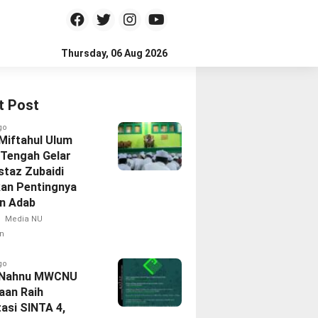
Thursday, 06 Aug 2026
t Post
go
 Miftahul Ulum
Tengah Gelar
staz Zubaidi
an Pentingnya
an Adab
Media NU
n
go
l Nahnu MWCNU
aan Raih
asi SINTA 4,