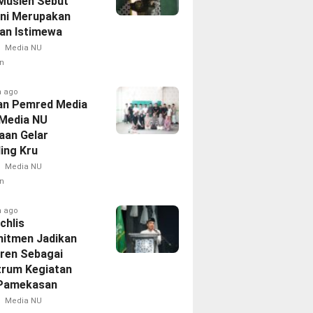
Musleh Sebut
Ini Merupakan
an Istimewa
Media NU
n
h ago
an Pemred Media
 Media NU
aan Gelar
ing Kru
Media NU
n
h ago
chlis
itmen Jadikan
ren Sebagai
trum Kegiatan
Pamekasan
Media NU