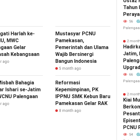
Ustaz 
Tahun 
Peraya
56
Palengaa
gati Harlah ke-
Mustasyar PCNU
NU, MWC
Pamekasan,
2 mont
Hadirk
ngaan Gelar
Pemerintah dan Ulama
Jatim,
gasah Kebangsaan
Wajib Bersinergi
Paleng
Bangun Indonesia
ar ago
Upgrad
5 month ago
66
Palengaa
Misbah Bahagia
Reformasi
r Ishari se-Jatim
Kepemimpinan, PK
2 mont
WCNU Palengaan
IPPNU SMK Kebun Baru
Kiai Mu
Pamekasan Gelar RAK
ar ago
Berkom
8 month ago
Pesant
Episen
PCNU 
54