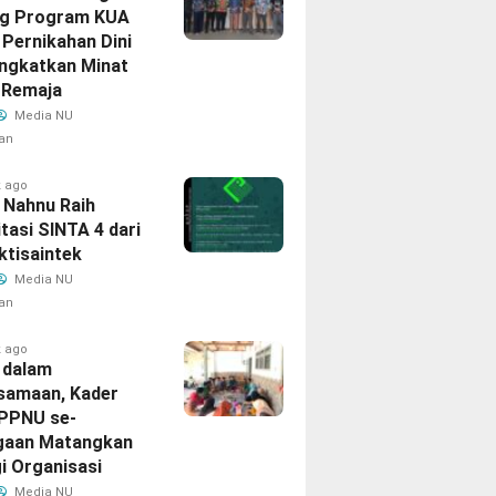
g Program KUA
Pernikahan Dini
ingkatkan Minat
 Remaja
Media NU
an
k ago
 Nahnu Raih
tasi SINTA 4 dari
ktisaintek
Media NU
an
k ago
 dalam
samaan, Kader
IPPNU se-
gaan Matangkan
i Organisasi
Media NU