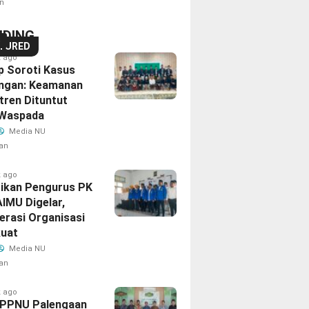
n
NDING
S
TURED
k ago
p Soroti Kasus
angan: Keamanan
tren Dituntut
Waspada‎
Media NU
an
k ago
tikan Pengurus PK
AIMU Digelar,
erasi Organisasi
kuat
Media NU
an
k ago
IPPNU Palengaan