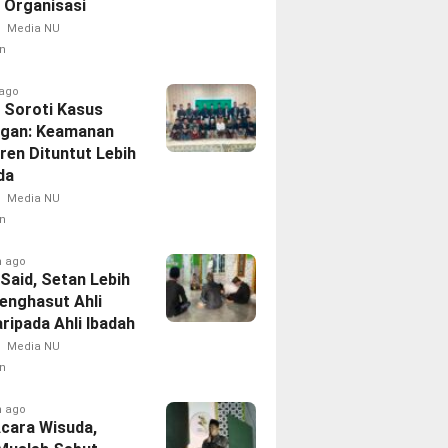
i Organisasi
Media NU
n
 ago
 Soroti Kasus
ngan: Keamanan
ren Dituntut Lebih
a‎
Media NU
n
h ago
i Said, Setan Lebih
Menghasut Ahli
aripada Ahli Ibadah
Media NU
n
h ago
Acara Wisuda,