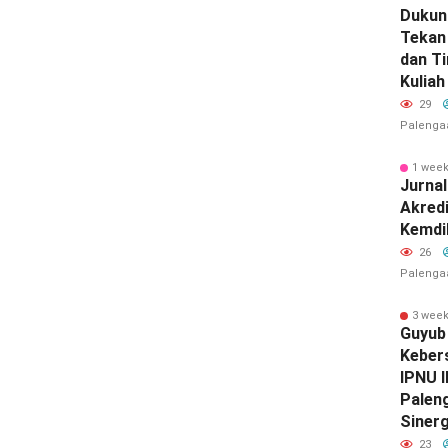
Dukun
Tekan 
dan T
Kuliah
29
Palenga
1 wee
Jurnal
Akredi
Kemdi
26
Palenga
3 wee
Guyub
Keber
IPNU 
Palen
Sinerg
23