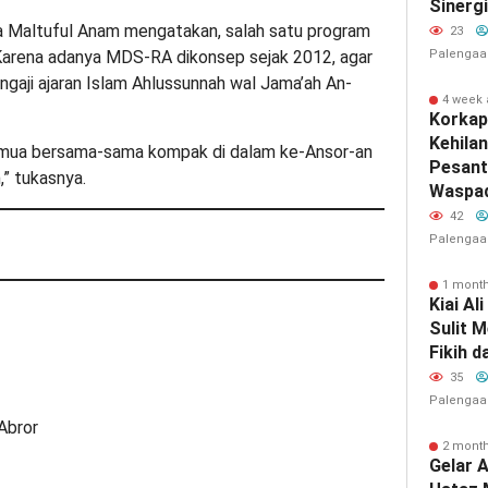
Sinerg
 Maltuful Anam mengatakan, salah satu program
23
n. Karena adanya MDS-RA dikonsep sejak 2012, agar
Palengaa
ngaji ajaran Islam Ahlussunnah wal Jama’ah An-
4 week
Korkap
Kehila
semua bersama-sama kompak di dalam ke-Ansor-an
Pesant
” tukasnya.
Waspad
42
Palengaa
1 mont
Kiai Al
Sulit 
Fikih d
35
Palengaa
Abror
2 mont
Gelar 