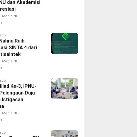
NU dan Akademisi
resiasi
Media NU
n
 ago
 Nahnu Raih
asi SINTA 4 dari
tisaintek
Media NU
n
 ago
Milad Ke-3, IPNU-
Palengaan Daja
 Istigasah
ma
Media NU
n
 ago