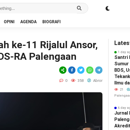
OPINI
AGENDA
BIOGRAFI
h ke-11 Rijalul Ansor,
Lates
1 day a
MDS-RA Palengaan
Santri
Sumur 
BDS, U
Tekank
0
358
Abror
Ilmu d
21
Palengaa
6 day a
Jurna
Paleng
Akredit