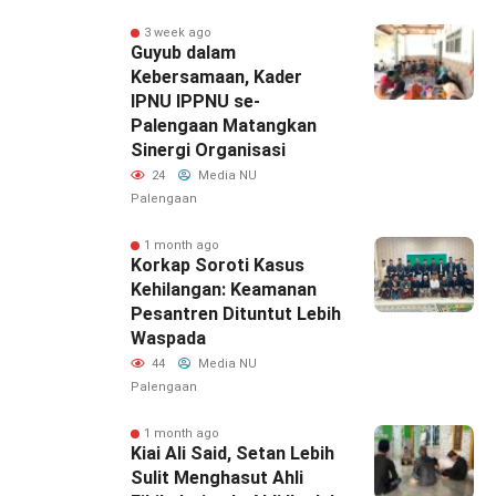
3 week ago
Guyub dalam
Kebersamaan, Kader
IPNU IPPNU se-
Palengaan Matangkan
Sinergi Organisasi
24
Media NU
Palengaan
1 month ago
Korkap Soroti Kasus
Kehilangan: Keamanan
Pesantren Dituntut Lebih
Waspada‎
44
Media NU
Palengaan
1 month ago
Kiai Ali Said, Setan Lebih
Sulit Menghasut Ahli