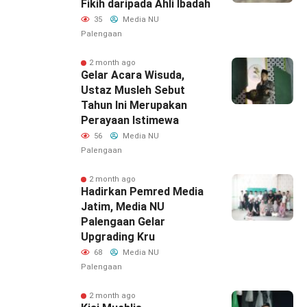
Fikih daripada Ahli Ibadah
35
Media NU
Palengaan
2 month ago
Gelar Acara Wisuda,
Ustaz Musleh Sebut
Tahun Ini Merupakan
Perayaan Istimewa
56
Media NU
Palengaan
2 month ago
Hadirkan Pemred Media
Jatim, Media NU
Palengaan Gelar
Upgrading Kru
68
Media NU
Palengaan
2 month ago