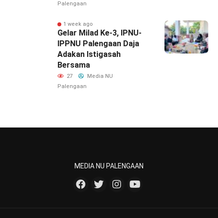
Palengaan
1 week ago
‎Gelar Milad Ke-3, IPNU-
IPPNU Palengaan Daja
Adakan Istigasah
Bersama
27
Media NU
Palengaan
MEDIA NU PALENGAAN