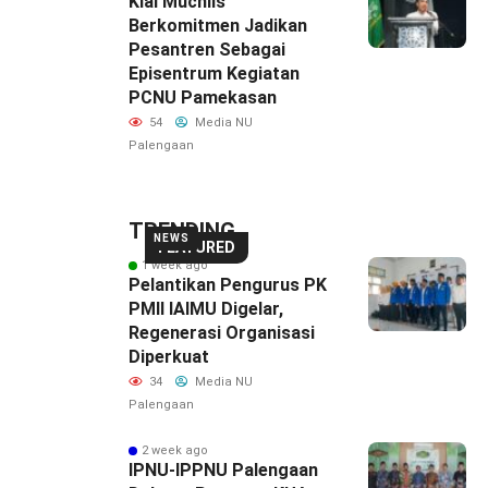
Kiai Muchlis
Berkomitmen Jadikan
Pesantren Sebagai
Episentrum Kegiatan
PCNU Pamekasan
54
Media NU
Palengaan
TRENDING
NEWS
FEATURED
1 week ago
Pelantikan Pengurus PK
PMII IAIMU Digelar,
Regenerasi Organisasi
Diperkuat
34
Media NU
Palengaan
2 week ago
IPNU-IPPNU Palengaan