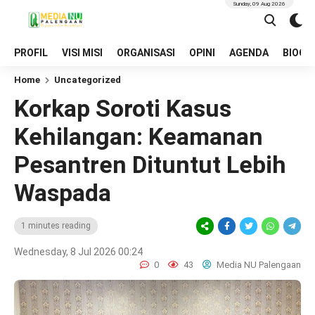
Sunday, 09 Aug 2026
PROFIL
VISI MISI
ORGANISASI
OPINI
AGENDA
BIOGR
Home
Uncategorized
Korkap Soroti Kasus
Kehilangan: Keamanan
Pesantren Dituntut Lebih
Waspada‎
1 minutes reading
Wednesday, 8 Jul 2026 00:24
0
43
Media NU Palengaan