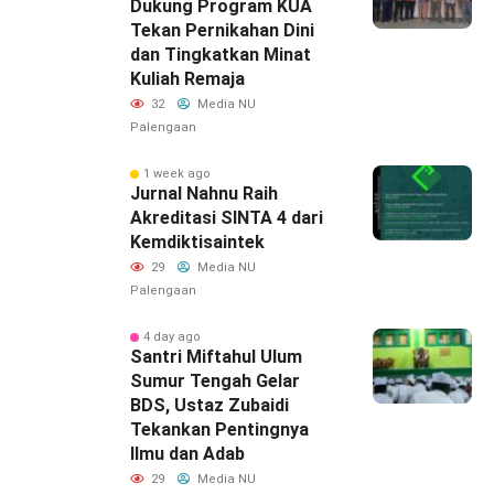
Dukung Program KUA
Tekan Pernikahan Dini
dan Tingkatkan Minat
Kuliah Remaja
32
Media NU
Palengaan
1 week ago
Jurnal Nahnu Raih
Akreditasi SINTA 4 dari
Kemdiktisaintek
29
Media NU
Palengaan
4 day ago
Santri Miftahul Ulum
Sumur Tengah Gelar
BDS, Ustaz Zubaidi
Tekankan Pentingnya
Ilmu dan Adab
29
Media NU