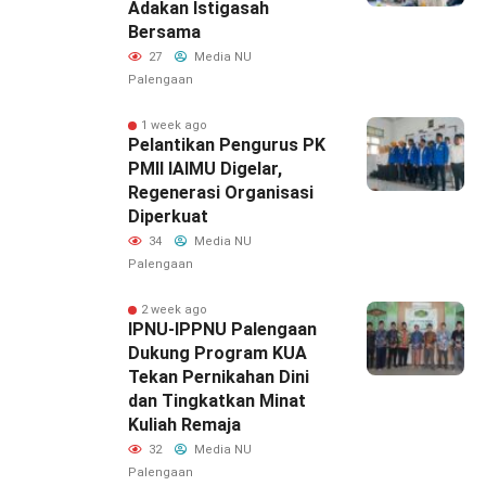
Adakan Istigasah
Bersama
27
Media NU
Palengaan
1 week ago
Pelantikan Pengurus PK
PMII IAIMU Digelar,
Regenerasi Organisasi
Diperkuat
34
Media NU
Palengaan
2 week ago
IPNU-IPPNU Palengaan
Dukung Program KUA
Tekan Pernikahan Dini
dan Tingkatkan Minat
Kuliah Remaja
32
Media NU
Palengaan