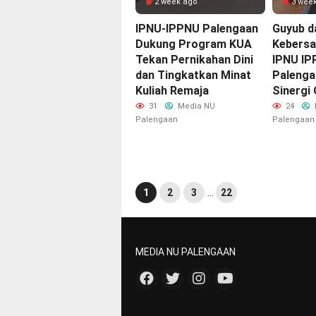
2 week ago
3 wee
IPNU-IPPNU Palengaan
Guyub d
Dukung Program KUA
Kebersa
Tekan Pernikahan Dini
IPNU IP
dan Tingkatkan Minat
Palenga
Kuliah Remaja
Sinergi
31
Media NU
24
Palengaan
Palengaan
1
2
3
…
22
MEDIA NU PALENGAAN