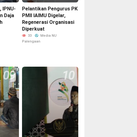
3, IPNU-
Pelantikan Pengurus PK
n Daja
PMII IAIMU Digelar,
h
Regenerasi Organisasi
Diperkuat
33
Media NU
Palengaan