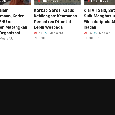
k ago
1 month ago
1 month ago
alam
Korkap Soroti Kasus
Kiai Ali Said, Se
maan, Kader
Kehilangan: Keamanan
Sulit Menghasut
PNU se-
Pesantren Dituntut
Fikih daripada Ah
an Matangkan
Lebih Waspada‎
Ibadah
 Organisasi
43
Media NU
35
Media NU
Palengaan
Palengaan
Media NU