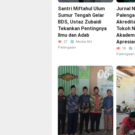
Santri Miftahul Ulum
Jurnal
Sumur Tengah Gelar
Palenga
BDS, Ustaz Zubaidi
Akredita
Tekankan Pentingnya
Tokoh N
Ilmu dan Adab
Akademi
Apresia
27
Media NU
Palengaan
18
Palengaan