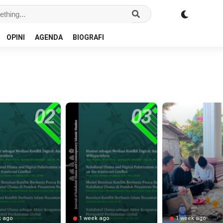
OPINI
AGENDA
BIOGRAFI
k ago
1 week ago
1 week ago