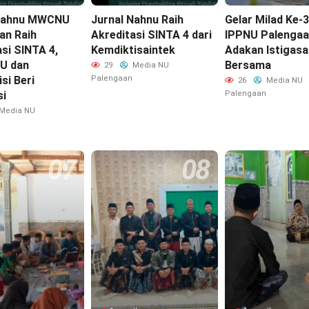
 Nahnu MWCNU
Jurnal Nahnu Raih
‎Gelar Milad Ke-
an Raih
Akreditasi SINTA 4 dari
IPPNU Palengaa
si SINTA 4,
Kemdiktisaintek
Adakan Istigasa
U dan
Bersama
29
Media NU
si Beri
Palengaan
26
Media NU
si
Palengaan
Media NU