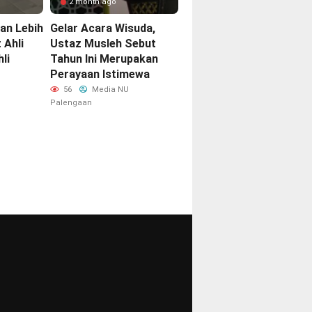
2 month ago
tan Lebih
Gelar Acara Wisuda,
 Ahli
Ustaz Musleh Sebut
li
Tahun Ini Merupakan
Perayaan Istimewa
56
Media NU
Palengaan