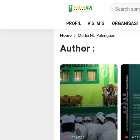
PROFIL
VISI MISI
ORGANISASI
Home
Media NU Palengaan
Author :
3 day ago
1 wee