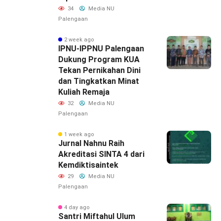
34
Media NU
Palengaan
2 week ago
IPNU-IPPNU Palengaan
Dukung Program KUA
Tekan Pernikahan Dini
dan Tingkatkan Minat
Kuliah Remaja
32
Media NU
Palengaan
1 week ago
Jurnal Nahnu Raih
Akreditasi SINTA 4 dari
Kemdiktisaintek
29
Media NU
Palengaan
4 day ago
Santri Miftahul Ulum