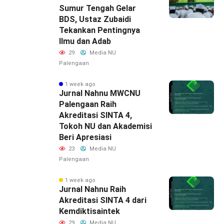
Sumur Tengah Gelar
BDS, Ustaz Zubaidi
Tekankan Pentingnya
Ilmu dan Adab
29
Media NU
Palengaan
1 week ago
Jurnal Nahnu MWCNU
Palengaan Raih
Akreditasi SINTA 4,
Tokoh NU dan Akademisi
Beri Apresiasi
23
Media NU
Palengaan
1 week ago
Jurnal Nahnu Raih
Akreditasi SINTA 4 dari
Kemdiktisaintek
29
Media NU