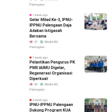
Palengaan
1 week ago
‎Gelar Milad Ke-3, IPNU-
IPPNU Palengaan Daja
Adakan Istigasah
Bersama
27
Media NU
Palengaan
1 week ago
Pelantikan Pengurus PK
PMII IAIMU Digelar,
Regenerasi Organisasi
Diperkuat
34
Media NU
Palengaan
2 week ago
IPNU-IPPNU Palengaan
Dukung Program KUA