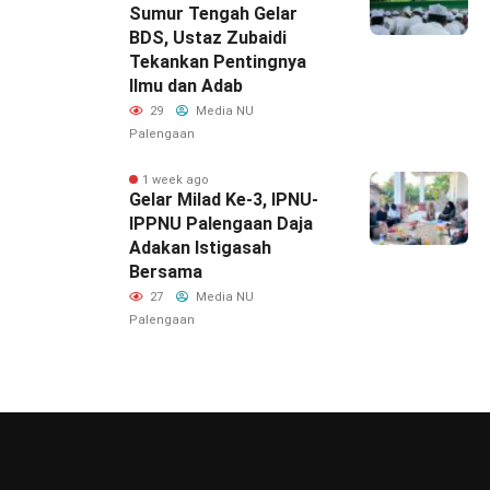
Sumur Tengah Gelar
BDS, Ustaz Zubaidi
Tekankan Pentingnya
Ilmu dan Adab
29
Media NU
Palengaan
1 week ago
‎Gelar Milad Ke-3, IPNU-
IPPNU Palengaan Daja
Adakan Istigasah
Bersama
27
Media NU
Palengaan