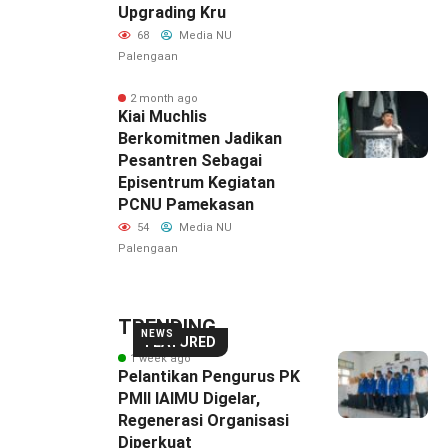
Upgrading Kru
68
Media NU
Palengaan
2 month ago
Kiai Muchlis
Berkomitmen Jadikan
Pesantren Sebagai
Episentrum Kegiatan
PCNU Pamekasan
54
Media NU
Palengaan
TRENDING
NEWS
FEATURED
1 week ago
Pelantikan Pengurus PK
PMII IAIMU Digelar,
Regenerasi Organisasi
Diperkuat