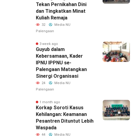
Tekan Pernikahan Dini
dan Tingkatkan Minat
Kuliah Remaja
32
Media NU
Palengaan
3 week ago
Guyub dalam
Kebersamaan, Kader
IPNU IPPNU se-
Palengaan Matangkan
Sinergi Organisasi
24
Media NU
Palengaan
1 month ago
Korkap Soroti Kasus
Kehilangan: Keamanan
Pesantren Dituntut Lebih
Waspada‎
44
Media NU