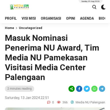
Sunday, 09 Aug 2026
PROFIL
VISI MISI
ORGANISASI
OPINI
AGENDA
BIOGR
Home
Uncategorized
Masuk Nominasi
Penerima NU Award, Tim
Media NU Pamekasan
Visitasi Media Center
Palengaan
2 minutes reading
Saturday, 13 Jan 2024 22:51
0
366
Media NU Palengaan