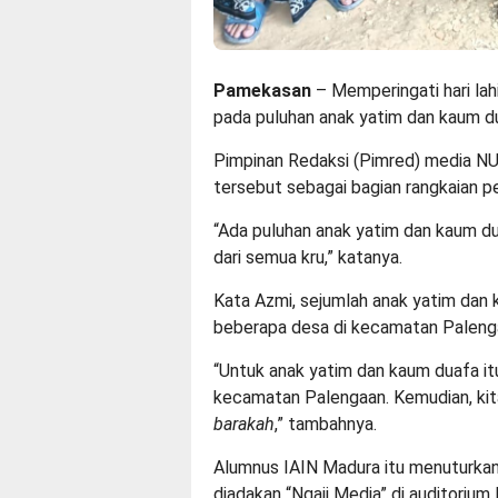
Pamekasan
– Memperingati hari lah
pada puluhan anak yatim dan kaum d
Pimpinan Redaksi (Pimred) media N
tersebut sebagai bagian rangkaian p
“Ada puluhan anak yatim dan kaum dua
dari semua kru,” katanya.
Kata Azmi, sejumlah anak yatim dan 
beberapa desa di kecamatan Paleng
“Untuk anak yatim dan kaum duafa it
kecamatan Palengaan. Kemudian, ki
barakah
,” tambahnya.
Alumnus IAIN Madura itu menuturkan
diadakan “Ngaji Media” di auditor