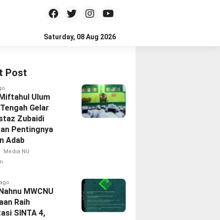
Saturday, 08 Aug 2026
t Post
go
 Miftahul Ulum
Tengah Gelar
staz Zubaidi
an Pentingnya
an Adab
Media NU
n
 ago
l Nahnu MWCNU
aan Raih
asi SINTA 4,