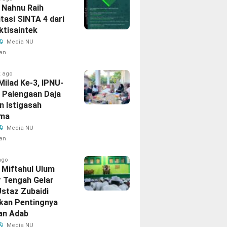
 Nahnu Raih
tasi SINTA 4 dari
ktisaintek
Media NU
an
k ago
 Milad Ke-3, IPNU-
 Palengaan Daja
n Istigasah
ma
Media NU
an
ago
 Miftahul Ulum
 Tengah Gelar
staz Zubaidi
kan Pentingnya
an Adab
Media NU