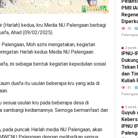
Pelant
PMII IA
Regene
Diperk
ir (Harlah) kedua, kru Media NU Palengaan berbagi
33
uafa, Ahad (09/02/2025).
Palengaa
U Palengaan, Moh azmi mengatakan, kegiatan
2 week
eringatan Harlah kedua Media NU Palengaan.
IPNU-I
Dukun
fa, ini sebagai bentuk kegiatan kepedulian sosial
Tekan 
dan Ti
Kuliah
kaum duafa itu usulan beberapa kru yang ada di
31
aan.
Palengaa
u sesuai usulan kru pada beberapa desa di
3 week
ta sambangi kediamannya. Semoga bermanfaat dan
Guyub 
Kebers
IPNU I
, pada puncak Harlah media NU Palengaan, akan
Paleng
ium MWCNU Palengaan dengan melibatkan semua