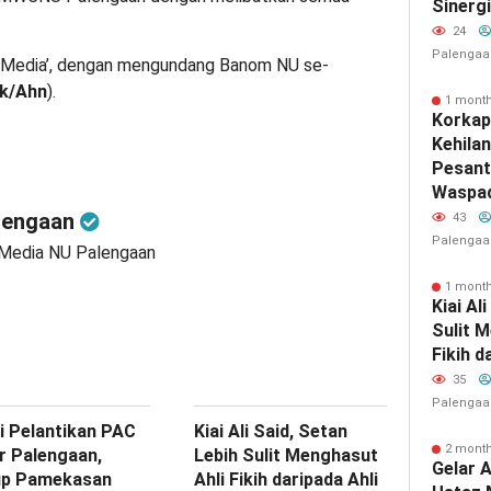
Sinerg
24
Palengaa
i Media’, dengan mengundang Banom NU se-
ik/Ahn
).
1 mont
Korkap
Kehila
Pesant
Waspad
lengaan
43
Palengaa
 Media NU Palengaan
1 mont
Kiai Al
Sulit 
Fikih d
35
Palengaa
i Pelantikan PAC
Kiai Ali Said, Setan
2 mont
r Palengaan,
Lebih Sulit Menghasut
Gelar 
p Pamekasan
Ahli Fikih daripada Ahli