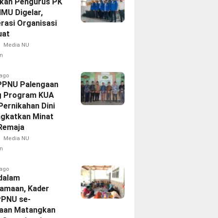
ikan Pengurus PK
IMU Digelar,
rasi Organisasi
uat
Media NU
n
 ago
PPNU Palengaan
g Program KUA
Pernikahan Dini
ngkatkan Minat
 Remaja
Media NU
n
 ago
dalam
amaan, Kader
PPNU se-
aan Matangkan