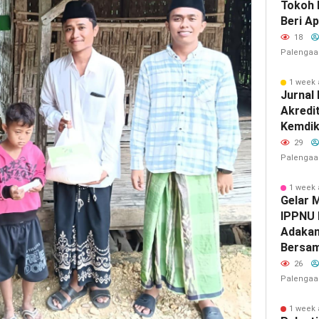
Tokoh 
Beri Ap
18
Palengaa
1 week
Jurnal
Akredit
Kemdik
29
Palengaa
1 week
‎Gelar 
IPPNU 
Adakan
Bersa
26
Palengaa
1 week