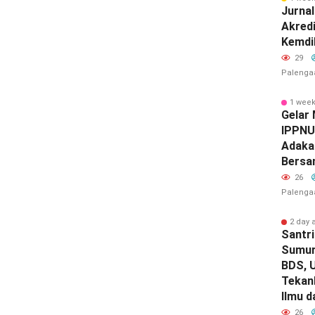
Jurnal
Akredi
Kemdi
29
Palenga
1 wee
‎Gelar
IPPNU
Adaka
Bersa
26
Palenga
2 day 
Santri
Sumur
BDS, U
Tekan
Ilmu d
26