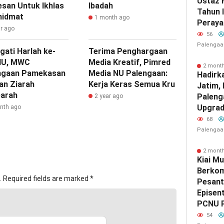
Ustaz 
esan Untuk Ikhlas
Ibadah
Tahun 
hidmat
1 month ago
Peraya
ar ago
56
Palengaa
gati Harlah ke-
Terima Penghargaan
NU, MWC
Media Kreatif, Pimred
2 mont
ngaan Pamekasan
Media NU Palengaan:
Hadirk
an Ziarah
Kerja Keras Semua Kru
Jatim,
arah
Paleng
2 year ago
Upgrad
nth ago
68
Palengaa
2 mont
Kiai Mu
Berkom
.
Required fields are marked
*
Pesant
Episen
PCNU 
54