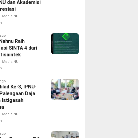
NU dan Akademisi
resiasi
Media NU
n
 ago
 Nahnu Raih
asi SINTA 4 dari
tisaintek
Media NU
n
 ago
Milad Ke-3, IPNU-
Palengaan Daja
 Istigasah
ma
Media NU
n
 ago