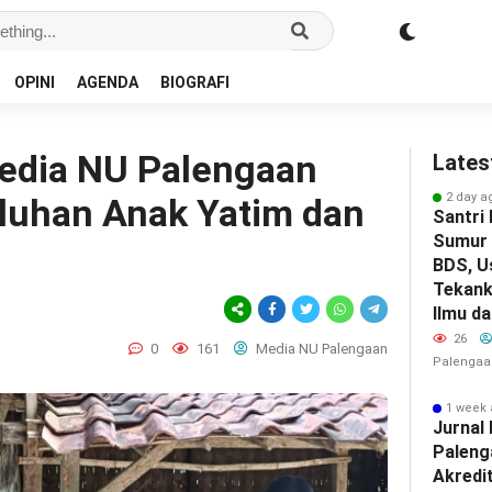
OPINI
AGENDA
BIOGRAFI
edia NU Palengaan
Lates
2 day a
luhan Anak Yatim dan
Santri
Sumur 
BDS, U
Tekank
Ilmu d
26
0
161
Media NU Palengaan
Palengaa
1 week
Jurna
Paleng
Akredit