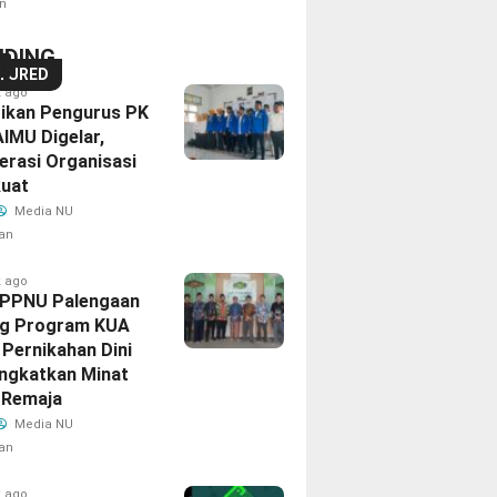
n
NDING
S
TURED
k ago
tikan Pengurus PK
AIMU Digelar,
erasi Organisasi
kuat
Media NU
an
k ago
IPPNU Palengaan
g Program KUA
Pernikahan Dini
ingkatkan Minat
 Remaja
Media NU
an
k ago