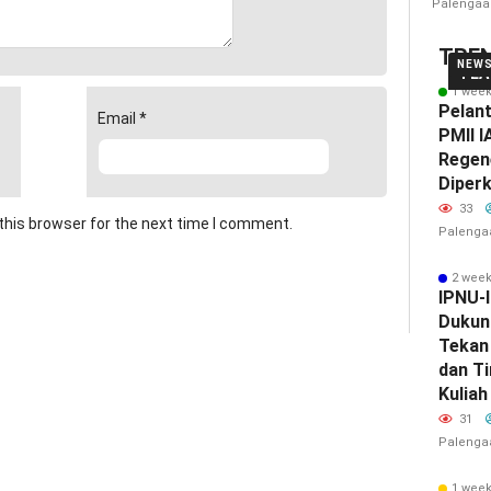
Palengaa
TRE
NEW
FEA
1 wee
Pelan
Email
*
PMII I
Regen
Diper
33
this browser for the next time I comment.
Palenga
2 wee
IPNU-
Dukun
Tekan 
dan T
Kuliah
31
Palenga
1 wee