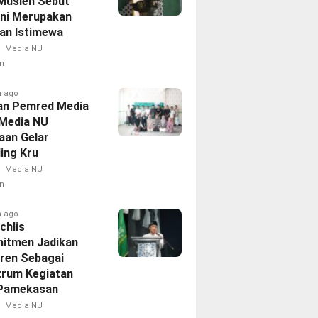
Musleh Sebut
Ini Merupakan
an Istimewa
Media NU
n
h ago
an Pemred Media
 Media NU
aan Gelar
ing Kru
Media NU
n
h ago
chlis
itmen Jadikan
ren Sebagai
trum Kegiatan
Pamekasan
Media NU