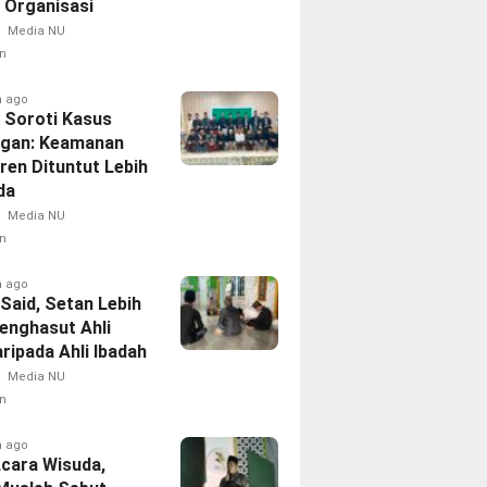
i Organisasi
Media NU
n
h ago
 Soroti Kasus
ngan: Keamanan
ren Dituntut Lebih
a‎
Media NU
n
h ago
i Said, Setan Lebih
Menghasut Ahli
aripada Ahli Ibadah
Media NU
n
h ago
Acara Wisuda,