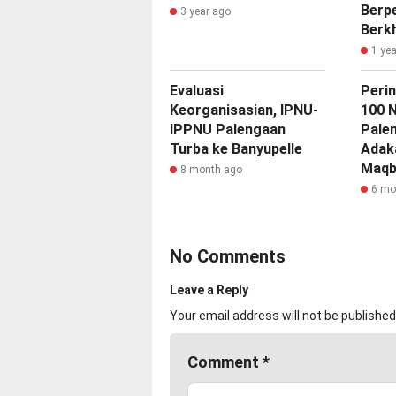
Berp
3 year ago
Berk
1 ye
‎Evaluasi
Perin
Keorganisasian, IPNU-
100 
IPPNU Palengaan
Pale
Turba ke Banyupelle
Adak
Maqb
8 month ago
6 mo
No Comments
Leave a Reply
Your email address will not be published
Comment
*