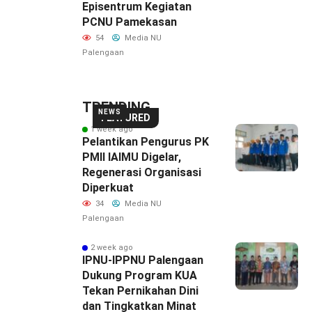
Episentrum Kegiatan
PCNU Pamekasan
54
Media NU
Palengaan
TRENDING
NEWS
FEATURED
1 week ago
Pelantikan Pengurus PK
PMII IAIMU Digelar,
Regenerasi Organisasi
Diperkuat
34
Media NU
Palengaan
2 week ago
IPNU-IPPNU Palengaan
Dukung Program KUA
Tekan Pernikahan Dini
dan Tingkatkan Minat