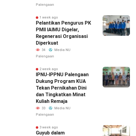
Palengaan
1 week ago
Pelantikan Pengurus PK
PMII IAIMU Digelar,
Regenerasi Organisasi
Diperkuat
34
Media NU
Palengaan
2 week ago
IPNU-IPPNU Palengaan
Dukung Program KUA
Tekan Pernikahan Dini
dan Tingkatkan Minat
Kuliah Remaja
33
Media NU
Palengaan
3 week ago
Guyub dalam