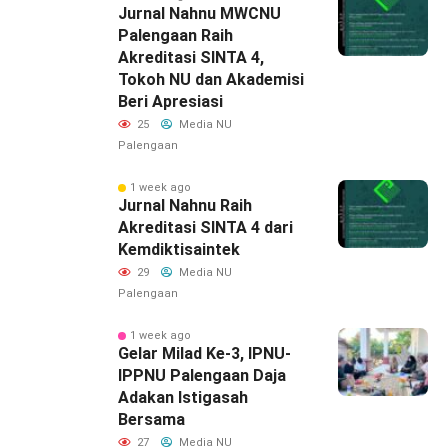
Jurnal Nahnu MWCNU
Palengaan Raih
Akreditasi SINTA 4,
Tokoh NU dan Akademisi
Beri Apresiasi
25
Media NU
Palengaan
1 week ago
Jurnal Nahnu Raih
Akreditasi SINTA 4 dari
Kemdiktisaintek
29
Media NU
Palengaan
1 week ago
‎Gelar Milad Ke-3, IPNU-
IPPNU Palengaan Daja
Adakan Istigasah
Bersama
27
Media NU