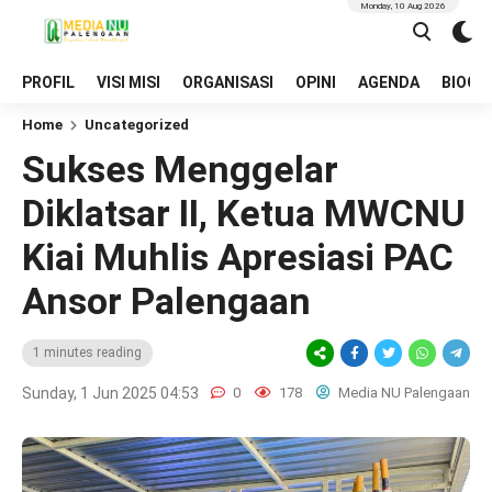
Monday, 10 Aug 2026
PROFIL
VISI MISI
ORGANISASI
OPINI
AGENDA
BIOGR
Home
Uncategorized
Sukses Menggelar
Diklatsar II, Ketua MWCNU
Kiai Muhlis Apresiasi PAC
Ansor Palengaan
1 minutes reading
Sunday, 1 Jun 2025 04:53
0
178
Media NU Palengaan