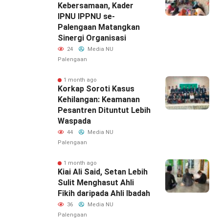
Kebersamaan, Kader
IPNU IPPNU se-
Palengaan Matangkan
Sinergi Organisasi
24
Media NU
Palengaan
1 month ago
Korkap Soroti Kasus
Kehilangan: Keamanan
Pesantren Dituntut Lebih
Waspada‎
44
Media NU
Palengaan
1 month ago
Kiai Ali Said, Setan Lebih
Sulit Menghasut Ahli
Fikih daripada Ahli Ibadah
36
Media NU
Palengaan