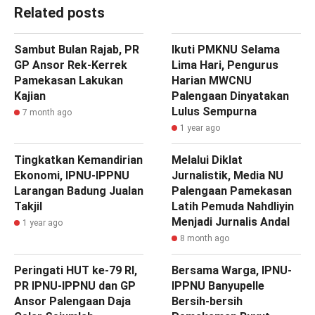
Related posts
Sambut Bulan Rajab, PR
Ikuti PMKNU Selama
GP Ansor Rek-Kerrek
Lima Hari, Pengurus
Pamekasan Lakukan
Harian MWCNU
Kajian
Palengaan Dinyatakan
Lulus Sempurna
7 month ago
1 year ago
Tingkatkan Kemandirian
Melalui Diklat
Ekonomi, IPNU-IPPNU
Jurnalistik, Media NU
Larangan Badung Jualan
Palengaan Pamekasan
Takjil
Latih Pemuda Nahdliyin
Menjadi Jurnalis Andal
1 year ago
8 month ago
Peringati HUT ke-79 RI,
Bersama Warga, IPNU-
PR IPNU-IPPNU dan GP
IPPNU Banyupelle
Ansor Palengaan Daja
Bersih-bersih