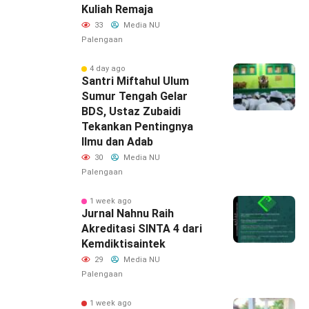
Kuliah Remaja
33
Media NU
Palengaan
4 day ago
Santri Miftahul Ulum
Sumur Tengah Gelar
BDS, Ustaz Zubaidi
Tekankan Pentingnya
Ilmu dan Adab
30
Media NU
Palengaan
1 week ago
Jurnal Nahnu Raih
Akreditasi SINTA 4 dari
Kemdiktisaintek
29
Media NU
Palengaan
1 week ago