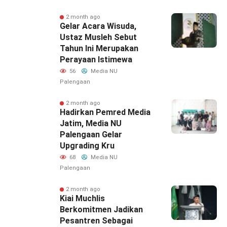
2 month ago
Gelar Acara Wisuda,
Ustaz Musleh Sebut
Tahun Ini Merupakan
Perayaan Istimewa
56
Media NU
Palengaan
2 month ago
Hadirkan Pemred Media
Jatim, Media NU
Palengaan Gelar
Upgrading Kru
68
Media NU
Palengaan
2 month ago
Kiai Muchlis
Berkomitmen Jadikan
Pesantren Sebagai