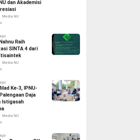
NU dan Akademisi
resiasi
Media NU
n
 ago
 Nahnu Raih
asi SINTA 4 dari
tisaintek
Media NU
n
 ago
Milad Ke-3, IPNU-
Palengaan Daja
 Istigasah
ma
Media NU
n
 ago