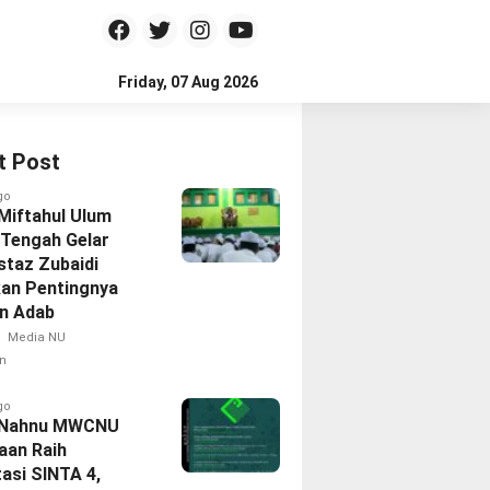
Friday, 07 Aug 2026
t Post
go
 Miftahul Ulum
Tengah Gelar
staz Zubaidi
an Pentingnya
an Adab
Media NU
n
go
l Nahnu MWCNU
aan Raih
asi SINTA 4,