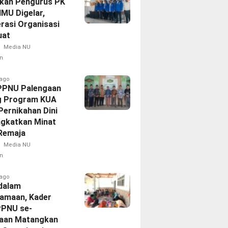
ikan Pengurus PK
IMU Digelar,
rasi Organisasi
uat
Media NU
n
 ago
PPNU Palengaan
g Program KUA
Pernikahan Dini
ngkatkan Minat
 Remaja
Media NU
n
 ago
dalam
amaan, Kader
PPNU se-
aan Matangkan