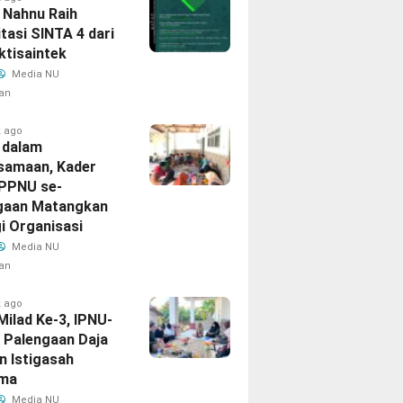
 Nahnu Raih
tasi SINTA 4 dari
ktisaintek
Media NU
an
k ago
 dalam
samaan, Kader
IPPNU se-
gaan Matangkan
i Organisasi
Media NU
an
k ago
 Milad Ke-3, IPNU-
 Palengaan Daja
n Istigasah
ma
Media NU