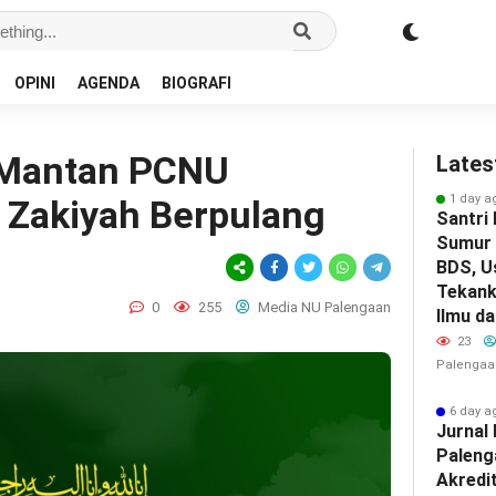
OPINI
AGENDA
BIOGRAFI
 Mantan PCNU
Lates
1 day a
 Zakiyah Berpulang
Santri
Sumur 
BDS, U
Tekank
0
255
Media NU Palengaan
Ilmu d
23
Palengaa
6 day a
Jurna
Paleng
Akredit