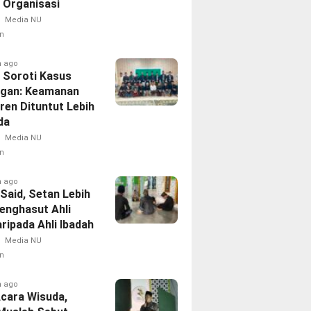
i Organisasi
Media NU
n
h ago
 Soroti Kasus
ngan: Keamanan
ren Dituntut Lebih
a‎
Media NU
n
h ago
i Said, Setan Lebih
Menghasut Ahli
aripada Ahli Ibadah
Media NU
n
h ago
Acara Wisuda,