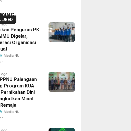
n
NDING
S
TURED
k ago
tikan Pengurus PK
AIMU Digelar,
erasi Organisasi
kuat
Media NU
an
k ago
IPPNU Palengaan
g Program KUA
Pernikahan Dini
ingkatkan Minat
 Remaja
Media NU
an
k ago