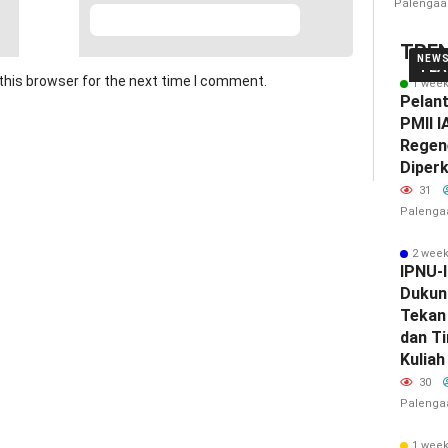
Palengaa
TRE
NEW
FEA
this browser for the next time I comment.
1 wee
Pelan
PMII I
Regen
Diper
31
Palenga
2 wee
IPNU-
Dukun
Tekan 
dan T
Kuliah
30
Palenga
1 wee