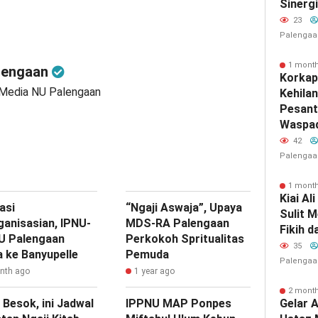
Sinerg
23
Palengaa
1 mont
lengaan
Korkap
 Media NU Palengaan
Kehila
Pesant
Waspad
42
Palengaa
1 mont
Kiai Al
uasi
“Ngaji Aswaja”, Upaya
Sulit 
ganisasian, IPNU-
MDS-RA Palengaan
Fikih d
U Palengaan
Perkokoh Spritualitas
35
 ke Banyupelle
Pemuda
Palengaa
nth ago
1 year ago
2 mont
 Besok, ini Jadwal
IPPNU MAP Ponpes
Gelar 