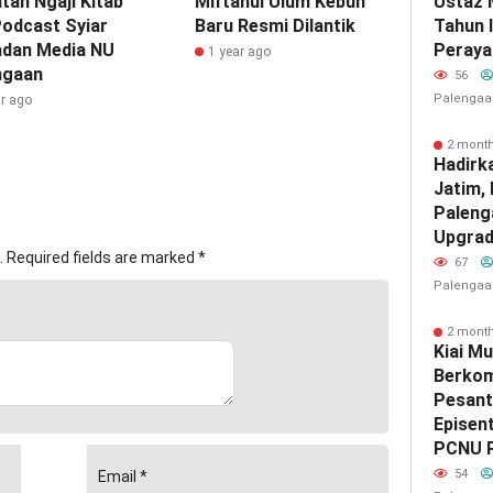
tan Ngaji Kitab
Miftahul Ulum Kebun
Ustaz 
Podcast Syiar
Baru Resmi Dilantik
Tahun 
dan Media NU
Peraya
1 year ago
ngaan
56
Palengaa
ar ago
2 mont
Hadirk
Jatim,
Paleng
Upgrad
.
Required fields are marked
*
67
Palengaa
2 mont
Kiai Mu
Berkom
Pesant
Episen
PCNU 
54
Email
*