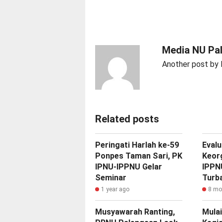
Media NU Pa
Another post by
Related posts
Peringati Harlah ke-59
‎Eval
Ponpes Taman Sari, PK
Keor
IPNU-IPPNU Gelar
IPPN
Seminar
Turba
1 year ago
8 mo
Musyawarah Ranting,
Mulai