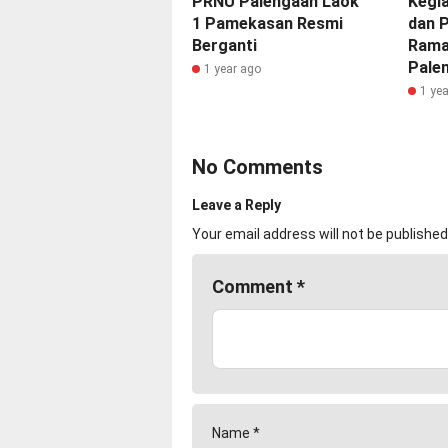
PRNU Palengaan Laok
Kegia
1 Pamekasan Resmi
dan 
Berganti
Rama
Pale
1 year ago
1 ye
No Comments
Leave a Reply
Your email address will not be published
Comment
*
Name
*