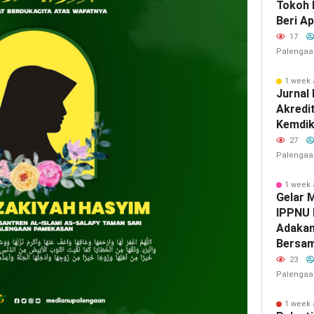
Tokoh 
Beri Ap
17
Palengaa
1 week
Jurnal
Akredit
Kemdik
27
Palengaa
1 week
‎Gelar 
IPPNU 
Adakan
Bersa
23
Palengaa
1 week