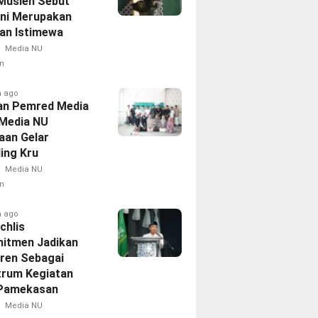
Musleh Sebut
Ini Merupakan
an Istimewa
Media NU
n
h ago
an Pemred Media
 Media NU
aan Gelar
ing Kru
Media NU
n
h ago
chlis
itmen Jadikan
ren Sebagai
trum Kegiatan
Pamekasan
Media NU