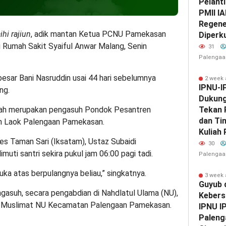
Pelant
PMII IA
Regene
ihi rajiun
, adik mantan Ketua PCNU Pamekasan
Diperk
i Rumah Sakit Syaiful Anwar Malang, Senin
31
Palengaa
besar Bani Nasruddin usai 44 hari sebelumnya
2 week
IPNU-I
ng.
Dukun
kiyah merupakan pengasuh Pondok Pesantren
Tekan 
dan Ti
an Laok Palengaan Pamekasan.
Kuliah
es Taman Sari (Iksatam), Ustaz Subaidi
30
uti santri sekira pukul jam 06:00 pagi tadi.
Palengaa
uka atas berpulangnya beliau,” singkatnya.
3 week
Guyub 
ngasuh, secara pengabdian di Nahdlatul Ulama (NU),
Kebers
s Muslimat NU Kecamatan Palengaan Pamekasan.
IPNU I
Paleng