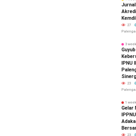
Jurnal
Akredi
Kemdi
27
Palenga
3 wee
Guyub
Keber
IPNU 
Palen
Sinerg
23
Palenga
1 wee
‎Gelar
IPPNU
Adaka
Bersa
23