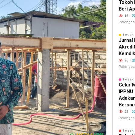
Tokoh 
Beri Ap
16
Palengaa
1 week
Jurnal
Akredit
Kemdik
26
Palengaa
1 week
‎Gelar 
IPPNU 
Adakan
Bersa
23
Palengaa
1 week