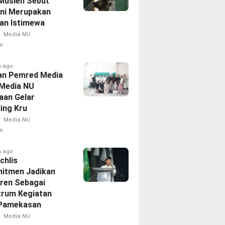
Musleh Sebut
Ini Merupakan
an Istimewa
Media NU
n
h ago
an Pemred Media
 Media NU
aan Gelar
ing Kru
Media NU
n
h ago
chlis
itmen Jadikan
ren Sebagai
trum Kegiatan
Pamekasan
Media NU