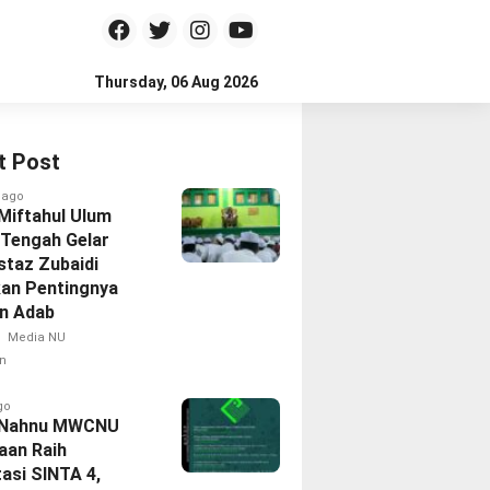
Thursday, 06 Aug 2026
t Post
 ago
 Miftahul Ulum
Tengah Gelar
staz Zubaidi
an Pentingnya
an Adab
Media NU
n
go
l Nahnu MWCNU
aan Raih
asi SINTA 4,