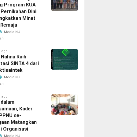
g Program KUA
Pernikahan Dini
ingkatkan Minat
 Remaja
Media NU
an
k ago
 Nahnu Raih
tasi SINTA 4 dari
ktisaintek
Media NU
an
k ago
 dalam
samaan, Kader
IPPNU se-
gaan Matangkan
i Organisasi
Media NU