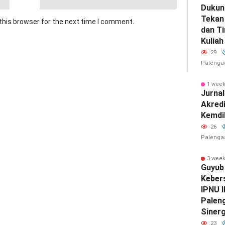
Dukun
Tekan 
this browser for the next time I comment.
dan T
Kuliah
29
Palenga
1 wee
Jurnal
Akredi
Kemdi
26
Palenga
3 wee
Guyub
Keber
IPNU 
Palen
Sinerg
23