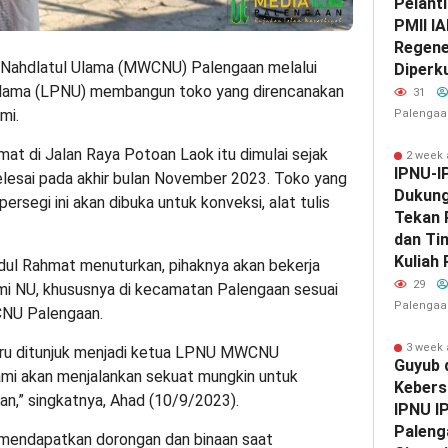
Pelant
PMII IA
Regene
g Nahdlatul Ulama (MWCNU) Palengaan melalui
Diperk
lama (LPNU) membangun toko yang direncanakan
31
mi.
Palengaa
at di Jalan Raya Potoan Laok itu dimulai sejak
2 week
IPNU-I
elesai pada akhir bulan November 2023. Toko yang
Dukun
rsegi ini akan dibuka untuk konveksi, alat tulis
Tekan 
dan Ti
Kuliah
l Rahmat menuturkan, pihaknya akan bekerja
29
 NU, khususnya di kecamatan Palengaan sesuai
Palengaa
CNU Palengaan.
3 week
 baru ditunjuk menjadi ketua LPNU MWCNU
Guyub 
mi akan menjalankan sekuat mungkin untuk
Kebers
,” singkatnya, Ahad (10/9/2023).
IPNU I
Paleng
 mendapatkan dorongan dan binaan saat