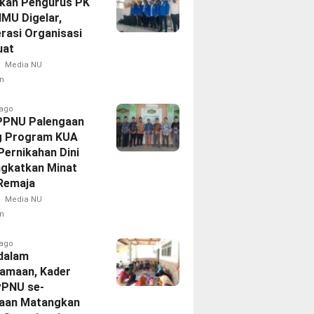
ikan Pengurus PK
IMU Digelar,
rasi Organisasi
uat
Media NU
n
 ago
PPNU Palengaan
g Program KUA
Pernikahan Dini
ngkatkan Minat
 Remaja
Media NU
n
 ago
dalam
amaan, Kader
PPNU se-
aan Matangkan