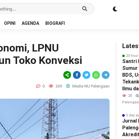
OPINI
AGENDA
BIOGRAFI
onomi, LPNU
Lates
23 hour
un Toko Konveksi
Santri
Sumur 
BDS, U
Tekank
0
269
Media NU Palengaan
Ilmu d
20
Palengaa
5 day a
Jurna
Paleng
Akredit