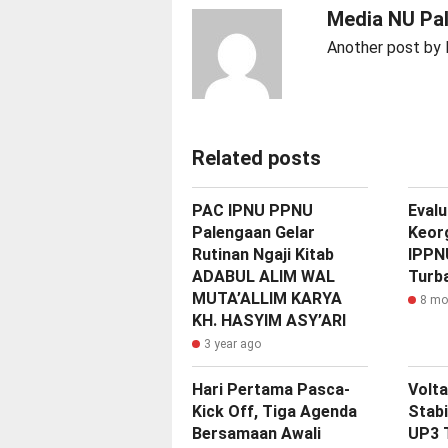
Media NU Pa
Another post by
Related posts
PAC IPNU PPNU
‎Eval
Palengaan Gelar
Keor
Rutinan Ngaji Kitab
IPPN
ADABUL ALIM WAL
Turba
MUTA’ALLIM KARYA
8 mo
KH. HASYIM ASY’ARI
3 year ago
Hari Pertama Pasca-
Volta
Kick Off, Tiga Agenda
Stabi
Bersamaan Awali
UP3 