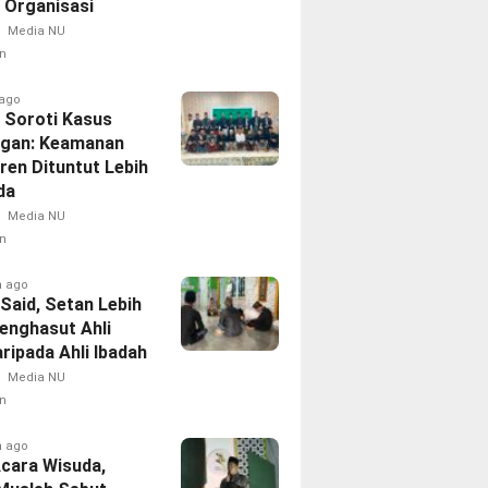
i Organisasi
Media NU
n
 ago
 Soroti Kasus
ngan: Keamanan
ren Dituntut Lebih
a‎
Media NU
n
h ago
i Said, Setan Lebih
Menghasut Ahli
aripada Ahli Ibadah
Media NU
n
h ago
Acara Wisuda,