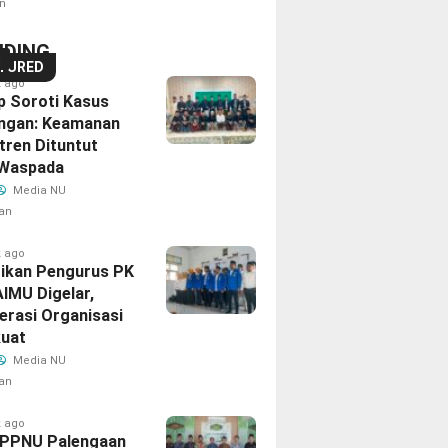
n
NDING
S
TURED
k ago
p Soroti Kasus
angan: Keamanan
tren Dituntut
Waspada‎
Media NU
an
k ago
tikan Pengurus PK
AIMU Digelar,
erasi Organisasi
kuat
Media NU
an
k ago
IPPNU Palengaan