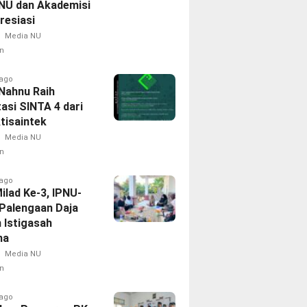
NU dan Akademisi
resiasi
Media NU
n
 ago
 Nahnu Raih
asi SINTA 4 dari
tisaintek
Media NU
n
 ago
Milad Ke-3, IPNU-
Palengaan Daja
 Istigasah
ma
Media NU
n
 ago