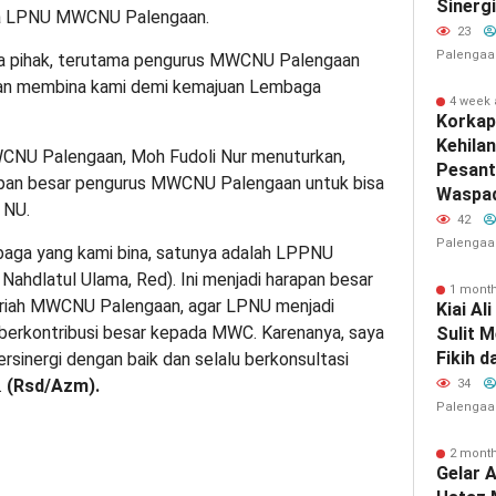
Sinerg
ua LPNU MWCNU Palengaan.
23
Palengaa
a pihak, terutama pengurus MWCNU Palengaan
dan membina kami demi kemajuan Lembaga
4 week
Korkap
Kehila
WCNU Palengaan, Moh Fudoli Nur menuturkan,
Pesant
pan besar pengurus MWCNU Palengaan untuk bisa
Waspad
 NU.
42
Palengaa
mbaga yang kami bina, satunya adalah LPPNU
hdlatul Ulama, Red). Ini menjadi harapan besar
1 mont
yuriah MWCNU Palengaan, agar LPNU menjadi
Kiai Al
berkontribusi besar kepada MWC. Karenanya, saya
Sulit 
Fikih d
rsinergi dengan baik dan selalu berkonsultasi
.
(Rsd/Azm).
34
Palengaa
2 mont
Gelar 