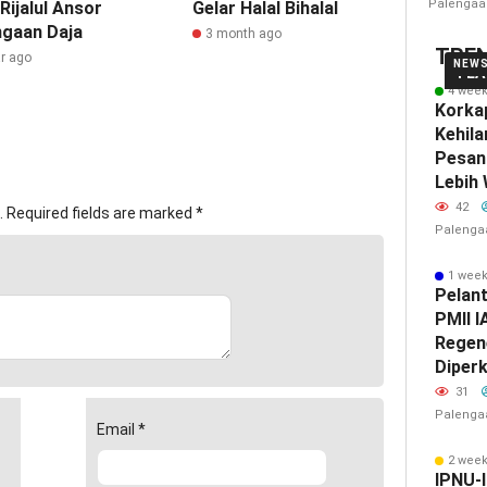
Palengaa
ijalul Ansor
Gelar Halal Bihalal
ngaan Daja
3 month ago
TRE
ar ago
NEW
FEA
4 wee
Korka
Kehil
Pesan
Lebih 
42
.
Required fields are marked
*
Palenga
1 wee
Pelan
PMII I
Regen
Diper
31
Palenga
Email
*
2 wee
IPNU-