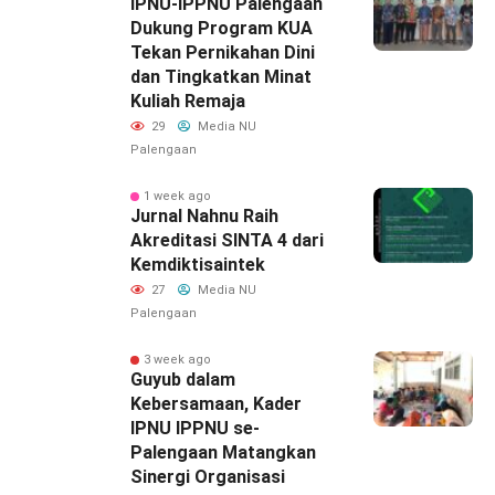
IPNU-IPPNU Palengaan
Dukung Program KUA
Tekan Pernikahan Dini
dan Tingkatkan Minat
Kuliah Remaja
29
Media NU
Palengaan
1 week ago
Jurnal Nahnu Raih
Akreditasi SINTA 4 dari
Kemdiktisaintek
27
Media NU
Palengaan
3 week ago
Guyub dalam
Kebersamaan, Kader
IPNU IPPNU se-
Palengaan Matangkan
Sinergi Organisasi