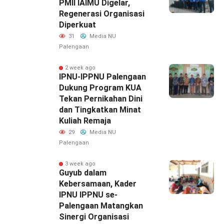
PMII IAIMU Digelar,
Regenerasi Organisasi
Diperkuat
31
Media NU
Palengaan
2 week ago
IPNU-IPPNU Palengaan
Dukung Program KUA
Tekan Pernikahan Dini
dan Tingkatkan Minat
Kuliah Remaja
29
Media NU
Palengaan
3 week ago
Guyub dalam
Kebersamaan, Kader
IPNU IPPNU se-
Palengaan Matangkan
Sinergi Organisasi