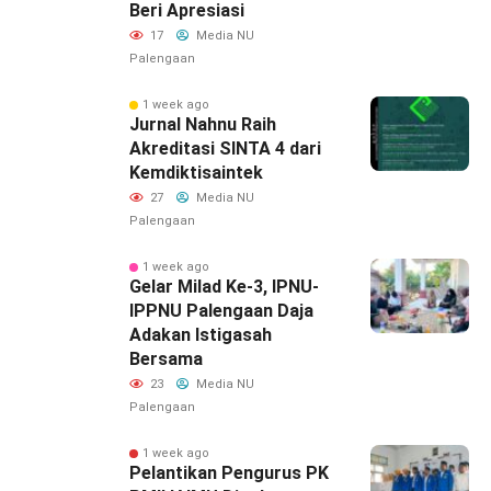
Beri Apresiasi
17
Media NU
Palengaan
1 week ago
Jurnal Nahnu Raih
Akreditasi SINTA 4 dari
Kemdiktisaintek
27
Media NU
Palengaan
1 week ago
‎Gelar Milad Ke-3, IPNU-
IPPNU Palengaan Daja
Adakan Istigasah
Bersama
23
Media NU
Palengaan
1 week ago
Pelantikan Pengurus PK