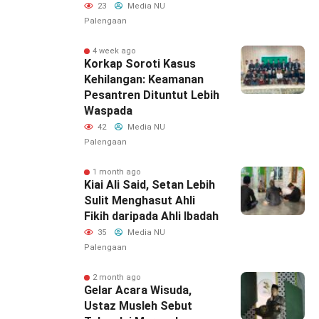
23
Media NU
Palengaan
4 week ago
Korkap Soroti Kasus
Kehilangan: Keamanan
Pesantren Dituntut Lebih
Waspada‎
42
Media NU
Palengaan
1 month ago
Kiai Ali Said, Setan Lebih
Sulit Menghasut Ahli
Fikih daripada Ahli Ibadah
35
Media NU
Palengaan
2 month ago
Gelar Acara Wisuda,
Ustaz Musleh Sebut