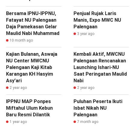
Bersama IPNU-IPPNU,
Penjual Rujak Laris
Fatayat NU Palengaan
Manis, Expo MWC NU
Daja Pamekasan Gelar
Palengaan
Maulid Nabi Muhammad
3 year ago
10 month ago
Kajian Bulanan, Aswaja
Kembali Aktif, MWCNU
NU Center MWCNU
Palengaan Rencanakan
Palengaan Kaji Kitab
Launching Ishari-NU
Karangan KH Hasyim
Saat Peringatan Maulid
Asy’ari
Nabi
2 year ago
2 year ago
IPPNU MAP Ponpes
‎Puluhan Peserta Ikuti
Miftahul Ulum Kebun
Isbat Nikah NU
Baru Resmi Dilantik
Palengaan
1 year ago
7 month ago