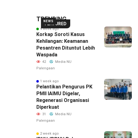
TRENDING
NEWS
FEATURED
4 week ago
Korkap Soroti Kasus
Kehilangan: Keamanan
Pesantren Dituntut Lebih
Waspada‎
42
Media NU
Palengaan
1 week ago
Pelantikan Pengurus PK
PMII IAIMU Digelar,
Regenerasi Organisasi
Diperkuat
31
Media NU
Palengaan
2 week ago