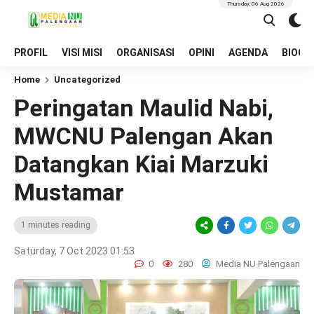
Thursday, 06 Aug 2026
PROFIL
VISI MISI
ORGANISASI
OPINI
AGENDA
BIOGR
Home
Uncategorized
Peringatan Maulid Nabi,
MWCNU Palengan Akan
Datangkan Kiai Marzuki
Mustamar
1 minutes reading
Saturday, 7 Oct 2023 01:53
0
280
Media NU Palengaan