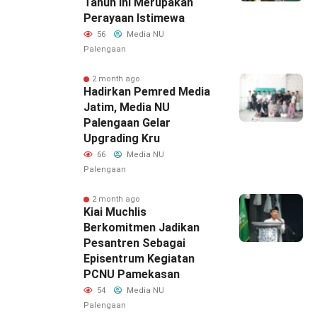
Tahun Ini Merupakan
Perayaan Istimewa
56
Media NU
Palengaan
2 month ago
Hadirkan Pemred Media
Jatim, Media NU
Palengaan Gelar
Upgrading Kru
66
Media NU
Palengaan
2 month ago
Kiai Muchlis
Berkomitmen Jadikan
Pesantren Sebagai
Episentrum Kegiatan
PCNU Pamekasan
54
Media NU
Palengaan