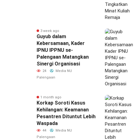
3 week ago
Guyub dalam
Kebersamaan, Kader
IPNU IPPNU se-
Palengaan Matangkan
Sinergi Organisasi
24
Media NU
Palengaan
1 month ago
Korkap Soroti Kasus
Kehilangan: Keamanan
Pesantren Dituntut Lebih
Waspada‎
44
Media NU
Palengaan