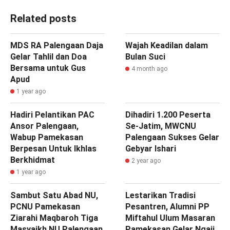
Related posts
MDS RA Palengaan Daja
Wajah Keadilan dalam
Gelar Tahlil dan Doa
Bulan Suci
Bersama untuk Gus
4 month ago
Apud
1 year ago
Hadiri Pelantikan PAC
Dihadiri 1.200 Peserta
Ansor Palengaan,
Se-Jatim, MWCNU
Wabup Pamekasan
Palengaan Sukses Gelar
Berpesan Untuk Ikhlas
Gebyar Ishari
Berkhidmat
2 year ago
1 year ago
Sambut Satu Abad NU,
Lestarikan Tradisi
PCNU Pamekasan
Pesantren, Alumni PP
Ziarahi Maqbaroh Tiga
Miftahul Ulum Masaran
Masyaikh NU Palengaan
Pamekasan Gelar Ngaji