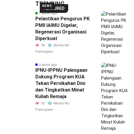
TRENDING
NEWS
FEATURED
1 week ago
Pelantikan Pengurus PK
PMII IAIMU Digelar,
Regenerasi Organisasi
Diperkuat
34
Media NU
Palengaan
2 week ago
IPNU-IPPNU Palengaan
Dukung Program KUA
Tekan Pernikahan Dini
dan Tingkatkan Minat
Kuliah Remaja
32
Media NU
Palengaan