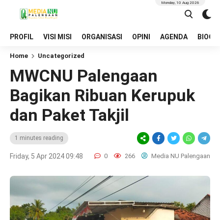
Monday, 10 Aug 2026
PROFIL
VISI MISI
ORGANISASI
OPINI
AGENDA
BIOGR
Home
Uncategorized
MWCNU Palengaan
Bagikan Ribuan Kerupuk
dan Paket Takjil
1 minutes reading
Friday, 5 Apr 2024 09:48
0
266
Media NU Palengaan