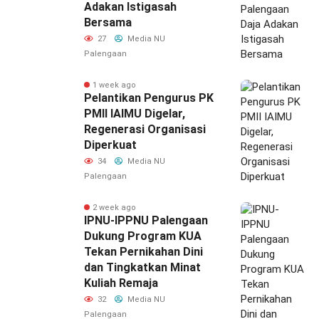
Adakan Istigasah
Bersama
27
Media NU
Palengaan
1 week ago
Pelantikan Pengurus PK
PMII IAIMU Digelar,
Regenerasi Organisasi
Diperkuat
34
Media NU
Palengaan
2 week ago
IPNU-IPPNU Palengaan
Dukung Program KUA
Tekan Pernikahan Dini
dan Tingkatkan Minat
Kuliah Remaja
32
Media NU
Palengaan