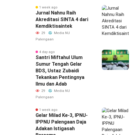
1 week ago
Jurnal Nahnu Raih
Akreditasi SINTA 4 dari
Kemdiktisaintek
29
Media NU
Palengaan
4 day ago
Santri Miftahul Ulum
Sumur Tengah Gelar
BDS, Ustaz Zubaidi
Tekankan Pentingnya
Ilmu dan Adab
29
Media NU
Palengaan
1 week ago
‎Gelar Milad Ke-3, IPNU-
IPPNU Palengaan Daja
Adakan Istigasah