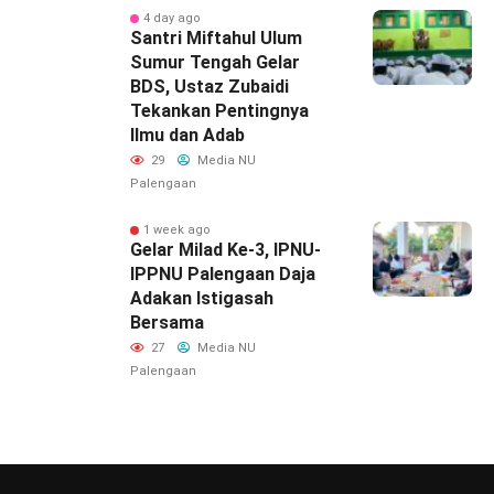
4 day ago
Santri Miftahul Ulum
Sumur Tengah Gelar
BDS, Ustaz Zubaidi
Tekankan Pentingnya
Ilmu dan Adab
29
Media NU
Palengaan
1 week ago
‎Gelar Milad Ke-3, IPNU-
IPPNU Palengaan Daja
Adakan Istigasah
Bersama
27
Media NU
Palengaan