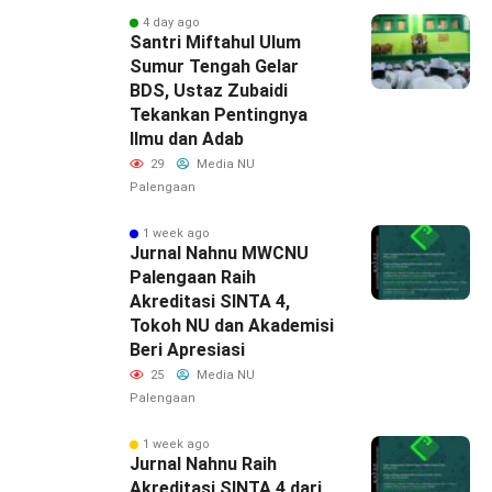
4 day ago
Santri Miftahul Ulum
Sumur Tengah Gelar
BDS, Ustaz Zubaidi
Tekankan Pentingnya
Ilmu dan Adab
29
Media NU
Palengaan
1 week ago
Jurnal Nahnu MWCNU
Palengaan Raih
Akreditasi SINTA 4,
Tokoh NU dan Akademisi
Beri Apresiasi
25
Media NU
Palengaan
1 week ago
Jurnal Nahnu Raih
Akreditasi SINTA 4 dari