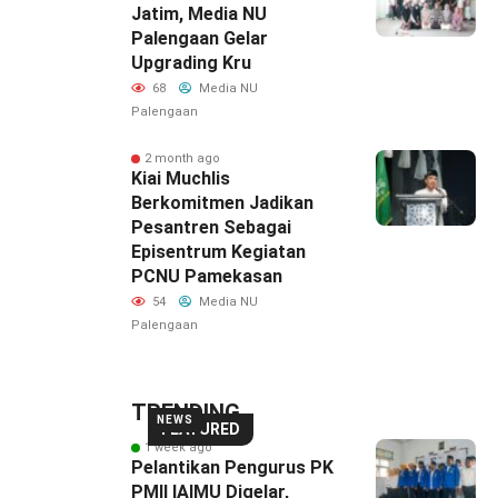
Jatim, Media NU
Palengaan Gelar
Upgrading Kru
68
Media NU
Palengaan
2 month ago
Kiai Muchlis
Berkomitmen Jadikan
Pesantren Sebagai
Episentrum Kegiatan
PCNU Pamekasan
54
Media NU
Palengaan
TRENDING
NEWS
FEATURED
1 week ago
Pelantikan Pengurus PK
PMII IAIMU Digelar,