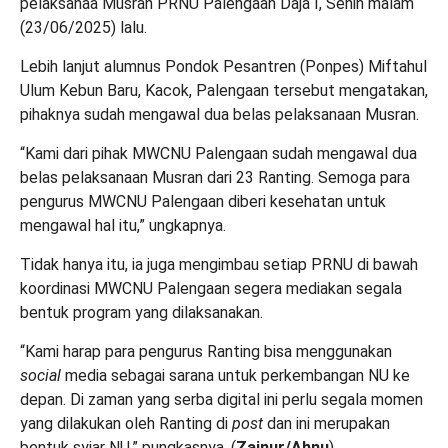
pelaksanaa Musran PRNU Palengaan Daja I, Senin malam
(23/06/2025) lalu.
Lebih lanjut alumnus Pondok Pesantren (Ponpes) Miftahul
Ulum Kebun Baru, Kacok, Palengaan tersebut mengatakan,
pihaknya sudah mengawal dua belas pelaksanaan Musran.
“Kami dari pihak MWCNU Palengaan sudah mengawal dua
belas pelaksanaan Musran dari 23 Ranting. Semoga para
pengurus MWCNU Palengaan diberi kesehatan untuk
mengawal hal itu,” ungkapnya.
Tidak hanya itu, ia juga mengimbau setiap PRNU di bawah
koordinasi MWCNU Palengaan segera mediakan segala
bentuk program yang dilaksanakan.
“Kami harap para pengurus Ranting bisa menggunakan
social
media sebagai sarana untuk perkembangan NU ke
depan. Di zaman yang serba digital ini perlu segala momen
yang dilakukan oleh Ranting di
post
dan ini merupakan
bentuk syiar NU,” pungkasnya. (
Zainur/Ahnu
).