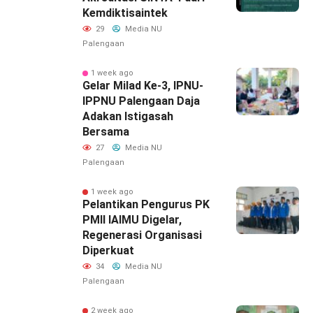
Kemdiktisaintek
29
Media NU
Palengaan
1 week ago
‎Gelar Milad Ke-3, IPNU-
IPPNU Palengaan Daja
Adakan Istigasah
Bersama
27
Media NU
Palengaan
1 week ago
Pelantikan Pengurus PK
PMII IAIMU Digelar,
Regenerasi Organisasi
Diperkuat
34
Media NU
Palengaan
2 week ago