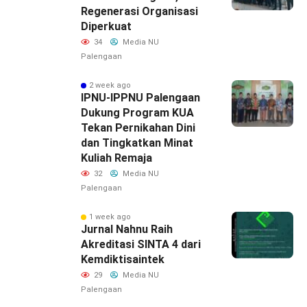
Regenerasi Organisasi
Diperkuat
34
Media NU
Palengaan
2 week ago
IPNU-IPPNU Palengaan
Dukung Program KUA
Tekan Pernikahan Dini
dan Tingkatkan Minat
Kuliah Remaja
32
Media NU
Palengaan
1 week ago
Jurnal Nahnu Raih
Akreditasi SINTA 4 dari
Kemdiktisaintek
29
Media NU
Palengaan